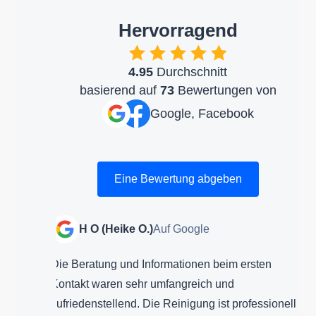
Hervorragend
4.95
Durchschnitt
basierend auf
73
Bewertungen von
Google, Facebook
Eine Bewertung abgeben
e O.)
Auf Google
Martina Unbeka
d Informationen beim ersten
Wir sind äußerst zufri
sehr umfangreich und
Fensterreinigung! Das
d. Die Reinigung ist professionell
der Service immer zuv