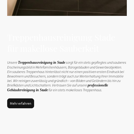
Treppenhausreinigung Stade
für makellose Sauberkeit
Unsere
sorgt für ein stets gepflegtes und sauberes
Treppenhausreinigung in Stade
Erscheinungsbild in Mehrfamilienhäusern, Bürogebäuden und Gewerbeobjekten.
Ein sauberes Treppenhaus hinterlässt nicht nur einen positiven ersten Eindruck bei
Bewohnern und Besuchern, sondern trägt auch zur Werterhaltung Ihrer Immobilie
bei. Wir reinigen zuverlässig und gründlich – von Böden und Geländern bis hin zu
Briefkästen und Lichtschaltern. Vertrauen Sie auf unsere
professionelle
für ein stets makelloses Treppenhaus.
Gebäudereinigung in Stade
Mehr erfahren